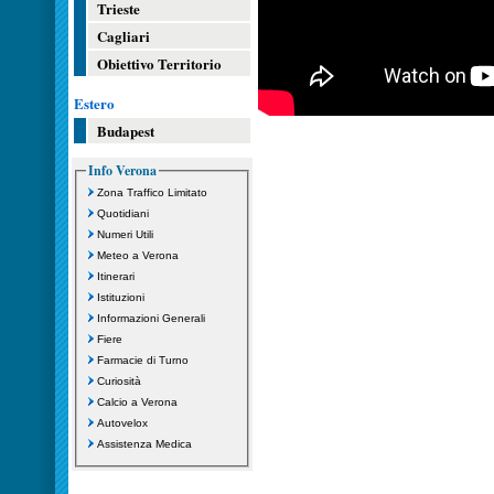
Trieste
Cagliari
Obiettivo Territorio
Estero
Budapest
Info Verona
Zona Traffico Limitato
Quotidiani
Numeri Utili
Meteo a Verona
Itinerari
Istituzioni
Informazioni Generali
Fiere
Farmacie di Turno
Curiosità
Calcio a Verona
Autovelox
Assistenza Medica