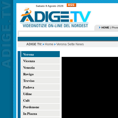
Sabato 8 Agosto 2026
HOME
|
Phot
ADIGE TV:
Home
Verona Sette News
Verona
Vicenza
Venezia
Rovigo
Treviso
Padova
Udine
Cult
Pordenone
In Piazza