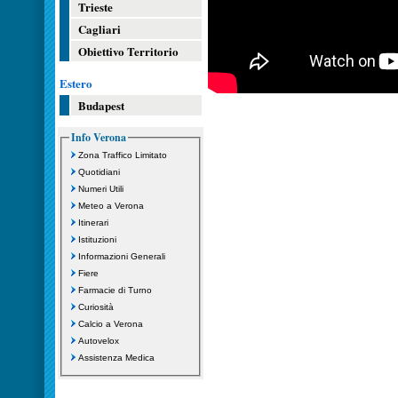
Trieste
Cagliari
Obiettivo Territorio
Estero
Budapest
Info Verona
Zona Traffico Limitato
Quotidiani
Numeri Utili
Meteo a Verona
Itinerari
Istituzioni
Informazioni Generali
Fiere
Farmacie di Turno
Curiosità
Calcio a Verona
Autovelox
Assistenza Medica