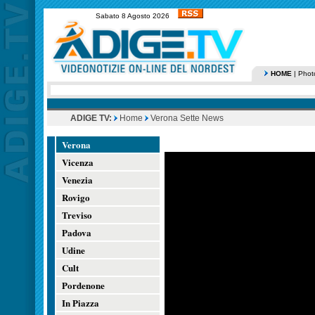
Sabato 8 Agosto 2026
HOME
|
Phot
ADIGE TV:
Home
Verona Sette News
Verona
Vicenza
Venezia
Rovigo
Treviso
Padova
Udine
Cult
Pordenone
In Piazza