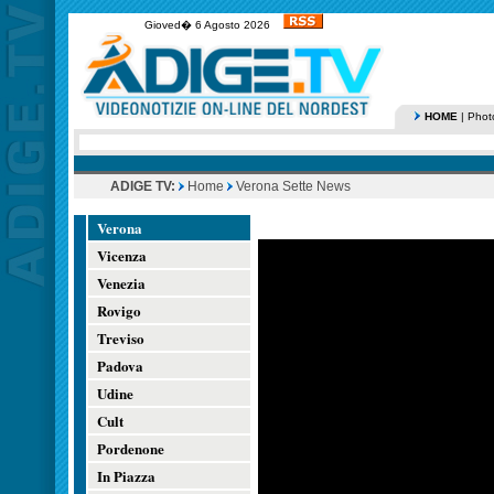
Gioved� 6 Agosto 2026
HOME
|
Phot
ADIGE TV:
Home
Verona Sette News
Verona
Vicenza
Venezia
Rovigo
Treviso
Padova
Udine
Cult
Pordenone
In Piazza