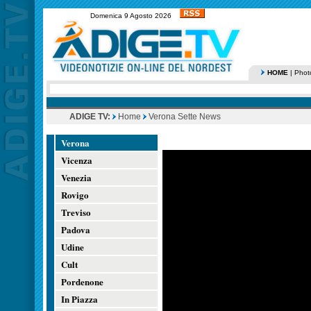
Domenica 9 Agosto 2026
HOME
|
Phot
ADIGE TV:
Home
Verona Sette News
Verona
Vicenza
Venezia
Rovigo
Treviso
Padova
Udine
Cult
Pordenone
In Piazza