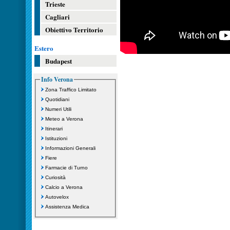
Trieste
Cagliari
Obiettivo Territorio
Estero
Budapest
Info Verona
Zona Traffico Limitato
Quotidiani
Numeri Utili
Meteo a Verona
Itinerari
Istituzioni
Informazioni Generali
Fiere
Farmacie di Turno
Curiosità
Calcio a Verona
Autovelox
Assistenza Medica