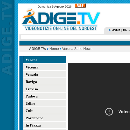
Domenica 9 Agosto 2026
HOME
|
Phot
ADIGE TV:
Home
Verona Sette News
Verona
Vicenza
Venezia
Rovigo
Treviso
Padova
Udine
Cult
Pordenone
In Piazza