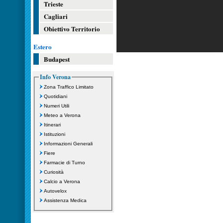
Trieste
Cagliari
Obiettivo Territorio
Estero
Budapest
Info Verona
Zona Traffico Limitato
Quotidiani
Numeri Utili
Meteo a Verona
Itinerari
Istituzioni
Informazioni Generali
Fiere
Farmacie di Turno
Curiosità
Calcio a Verona
Autovelox
Assistenza Medica