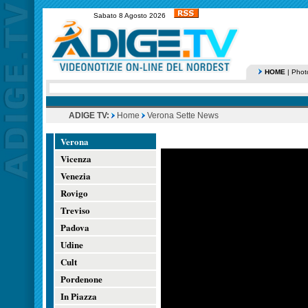
Sabato 8 Agosto 2026
HOME
|
Phot
ADIGE TV:
Home
Verona Sette News
Verona
Vicenza
Venezia
Rovigo
Treviso
Padova
Udine
Cult
Pordenone
In Piazza