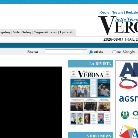
Opere
|
Testate
|
Redazi
ogallery
|
VideoGallery
|
Segnalati da voi
|
I più visti
2026-08-07
TRAIL DE
Ricerca
sul sito
su
LA RIVISTA
VIDEO NEWS