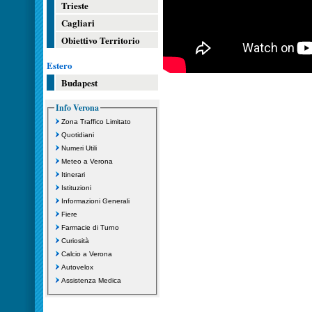
Trieste
Cagliari
Obiettivo Territorio
Estero
Budapest
Info Verona
Zona Traffico Limitato
Quotidiani
Numeri Utili
Meteo a Verona
Itinerari
Istituzioni
Informazioni Generali
Fiere
Farmacie di Turno
Curiosità
Calcio a Verona
Autovelox
Assistenza Medica