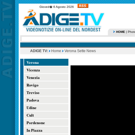
Gioved� 6 Agosto 2026
HOME
|
Phot
ADIGE TV:
Home
Verona Sette News
Verona
Vicenza
Venezia
Rovigo
Treviso
Padova
Udine
Cult
Pordenone
In Piazza