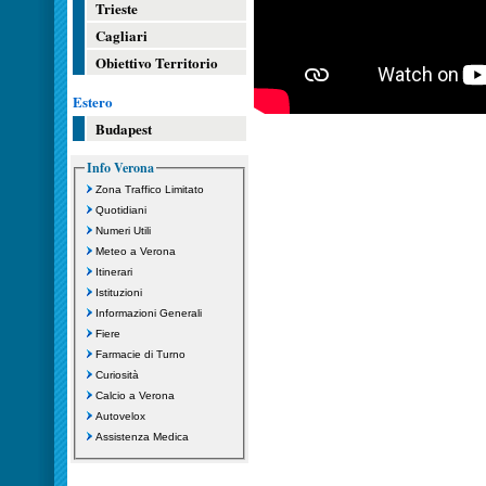
Trieste
Cagliari
Obiettivo Territorio
Estero
Budapest
Info Verona
Zona Traffico Limitato
Quotidiani
Numeri Utili
Meteo a Verona
Itinerari
Istituzioni
Informazioni Generali
Fiere
Farmacie di Turno
Curiosità
Calcio a Verona
Autovelox
Assistenza Medica