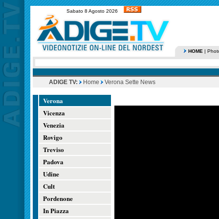
Sabato 8 Agosto 2026
HOME
|
Phot
ADIGE TV:
Home
Verona Sette News
Verona
Vicenza
Venezia
Rovigo
Treviso
Padova
Udine
Cult
Pordenone
In Piazza