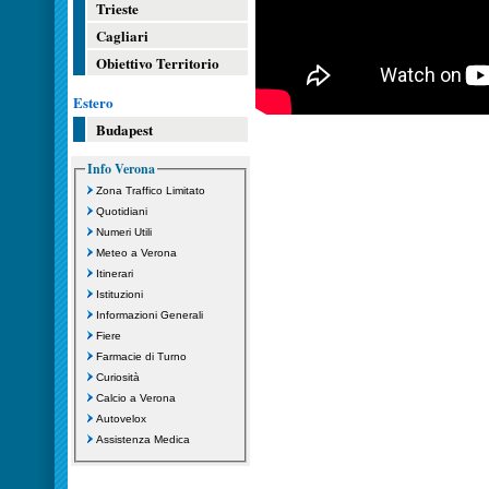
Trieste
Cagliari
Obiettivo Territorio
Estero
Budapest
Info Verona
Zona Traffico Limitato
Quotidiani
Numeri Utili
Meteo a Verona
Itinerari
Istituzioni
Informazioni Generali
Fiere
Farmacie di Turno
Curiosità
Calcio a Verona
Autovelox
Assistenza Medica