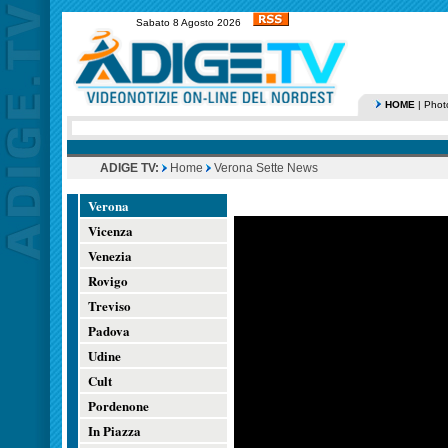
Sabato 8 Agosto 2026
HOME
|
Phot
ADIGE TV:
Home
Verona Sette News
Verona
Vicenza
Venezia
Rovigo
Treviso
Padova
Udine
Cult
Pordenone
In Piazza