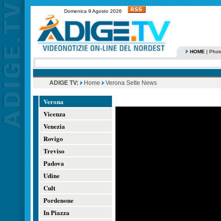
Domenica 9 Agosto 2026
HOME
|
Phot
ADIGE TV:
Home
Verona Sette News
Verona
Vicenza
Venezia
Rovigo
Treviso
Padova
Udine
Cult
Pordenone
In Piazza