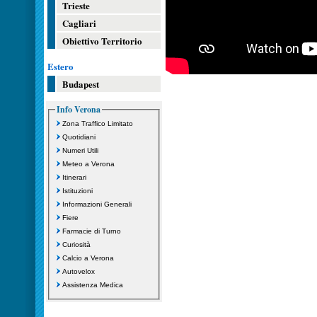
Trieste
Cagliari
Obiettivo Territorio
Estero
Budapest
Info Verona
Zona Traffico Limitato
Quotidiani
Numeri Utili
Meteo a Verona
Itinerari
Istituzioni
Informazioni Generali
Fiere
Farmacie di Turno
Curiosità
Calcio a Verona
Autovelox
Assistenza Medica