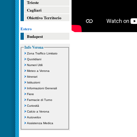
Trieste
Cagliari
Obiettivo Territorio
Estero
Budapest
Info Verona
Zona Traffico Limitato
Quotidiani
Numeri Utili
Meteo a Verona
Itinerari
Istituzioni
Informazioni Generali
Fiere
Farmacie di Turno
Curiosità
Calcio a Verona
Autovelox
Assistenza Medica