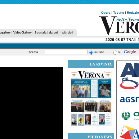
Opere
|
Testate
|
Redazi
ogallery
|
VideoGallery
|
Segnalati da voi
|
I più visti
2026-08-07
TRAIL DE
Ricerca
sul sito
su
LA RIVISTA
VIDEO NEWS