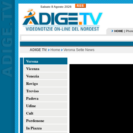
Sabato 8 Agosto 2026
HOME
|
Phot
ADIGE TV:
Home
Verona Sette News
Verona
Vicenza
Venezia
Rovigo
Treviso
Padova
Udine
Cult
Pordenone
In Piazza