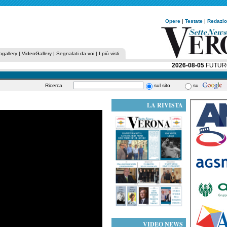
Opere
|
Testate
|
Redazi
ogallery
|
VideoGallery
|
Segnalati da voi
|
I più visti
2026-08-05
FUTURO I
Ricerca
sul sito
su
LA RIVISTA
VIDEO NEWS