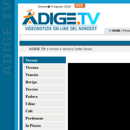
Gioved� 6 Agosto 2026
HOME
|
Phot
ADIGE TV:
Home
Verona Sette News
Verona
Vicenza
Venezia
Rovigo
Treviso
Padova
Udine
Cult
Pordenone
In Piazza