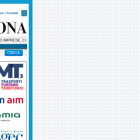
one
|
Contatti
MPRESE, CONFIMI: «VERONA HUB LOGISTICO? LA ZES SIA OCCASIONE DI RI