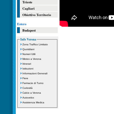
Trieste
Cagliari
Obiettivo Territorio
Estero
Budapest
Info Verona
Zona Traffico Limitato
Quotidiani
Numeri Utili
Meteo a Verona
Itinerari
Istituzioni
Informazioni Generali
Fiere
Farmacie di Turno
Curiosità
Calcio a Verona
Autovelox
Assistenza Medica