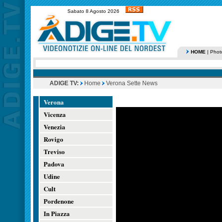
Sabato 8 Agosto 2026
HOME
|
Phot
ADIGE TV:
Home
Verona Sette News
Verona
Vicenza
Venezia
Rovigo
Treviso
Padova
Udine
Cult
Pordenone
In Piazza