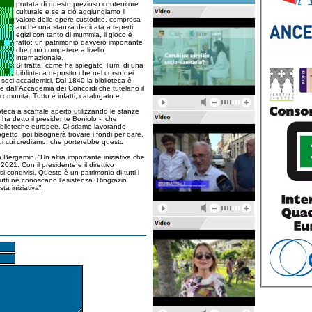
portata di questo prezioso contenitore
culturale e se a ciò aggiungiamo il
valore delle opere custodite, compresa
anche una stanza dedicata a reperti
egizi con tanto di mummia, il gioco è
fatto: un patrimonio davvero importante
che può competere a livello
internazionale.
Si tratta, come ha spiegato Turri, di una
biblioteca deposito che nel corso dei
i soci accademici. Dal 1840 la biblioteca è
 e dall'Accademia dei Concordi che tutelano il
comunità. Tutto è infatti, catalogato e
ioteca a scaffale aperto utilizzando le stanze
 ha detto il presidente Boniolo -, che
iblioteche europee. Ci stiamo lavorando,
ogetto, poi bisognerà trovare i fondi per dare,
 sui cui crediamo, che porterebbe questo
 Bergamin. “Un altra importante iniziativa che
 2021. Con il presidente e il direttivo
 condivisi. Questo è un patrimonio di tutti i
utti ne conoscano l'esistenza. Ringrazio
ta iniziativa”.