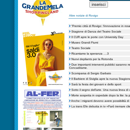
Altre notizie di Rovigo
“Premio città di Rovigo: l'innovazione in rosa
Stagione di Danza del Teatro Sociale
Il CUR apre le porte con University Day
Museo Grandi Fiumi
Teatro Sociale
Ricamiamo la speranza ….3
Nuovi depliants per la Rotonda
Due importanti interventi pubblici saranno re
Concadirame.
Scomparsa di Sergio Garbato
Il Barbiere di Siviglia apre la nuova Stagione
Sarà la festa dei giovani e dello sport
Sotto il segno dell'arte. Una nuova linea di 
Morte sospetta in ospedale dopo la lite: la
Anche i migranti devono avere possibilità di
La trans Efe debutta in tv «Farò tremare cli