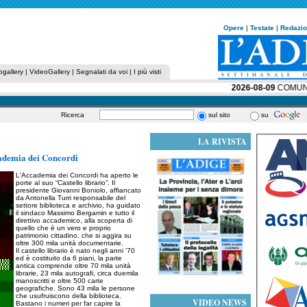
Opere
|
Testate
|
Redazi
ogallery
|
VideoGallery
|
Segnalati da voi
|
I più visti
2026-08-09
COMUNITÀ 
Ricerca
sul sito
su
LA RIVISTA
ccademia dei Concordi
L'Accademia dei Concordi ha aperto le
porte al suo “Castello librario”. Il
presidente Giovanni Boniolo, affiancato
da Antonella Turri responsabile del
settore biblioteca e archivio, ha guidato
il sindaco Massimo Bergamin e tutto il
direttivo accademico, alla scoperta di
quello che è un vero e proprio
patrimonio cittadino, che si aggira su
oltre 300 mila unità documentarie.
Il castello librario è nato negli anni '70
ed è costituito da 6 piani, la parte
antica comprende oltre 70 mila unità
librarie, 23 mila autografi, circa duemila
manoscritti e oltre 500 carte
geografiche. Sono 43 mila le persone
che usufruiscono della biblioteca.
VIDEO NEWS
Bastano i numeri per far capire la