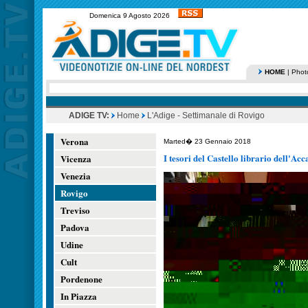
Domenica 9 Agosto 2026
HOME
|
Phot
ADIGE TV:
Home
L'Adige - Settimanale di Rovigo
Verona
Marted� 23 Gennaio 2018
I tesori del Castello librario dell'A
Vicenza
Venezia
Rovigo
Treviso
Padova
Udine
Cult
Pordenone
In Piazza