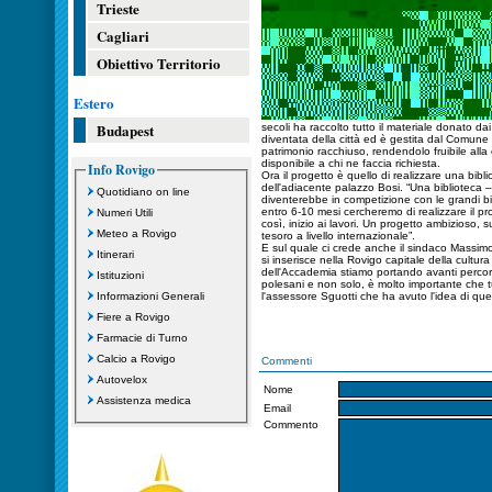
Trieste
Cagliari
Obiettivo Territorio
Estero
Budapest
secoli ha raccolto tutto il materiale donato da
diventata della città ed è gestita dal Comune
patrimonio racchiuso, rendendolo fruibile alla 
disponibile a chi ne faccia richiesta.
Info Rovigo
Ora il progetto è quello di realizzare una bibl
dell'adiacente palazzo Bosi. “Una biblioteca –
Quotidiano on line
diventerebbe in competizione con le grandi b
entro 6-10 mesi cercheremo di realizzare il pr
Numeri Utili
così, inizio ai lavori. Un progetto ambizioso,
Meteo a Rovigo
tesoro a livello internazionale”.
E sul quale ci crede anche il sindaco Massimo
Itinerari
si inserisce nella Rovigo capitale della cultura
dell'Accademia stiamo portando avanti percorsi
Istituzioni
polesani e non solo, è molto importante che t
Informazioni Generali
l'assessore Sguotti che ha avuto l'idea di ques
Fiere a Rovigo
Farmacie di Turno
Calcio a Rovigo
Commenti
Autovelox
Nome
Assistenza medica
Email
Commento