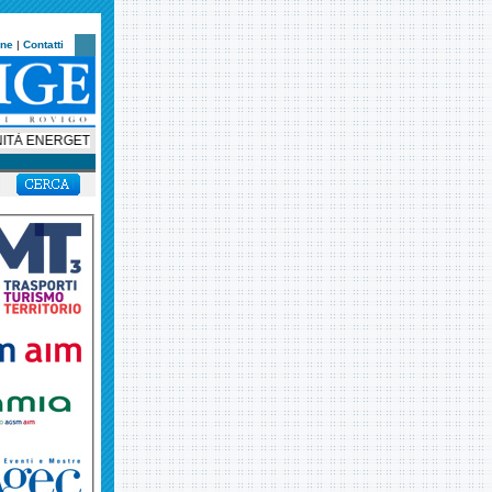
one
|
Contatti
ENERGETICHE, 75 MILA EURO PER TRE PROGETTI NEL VERONESE. FONDAZI