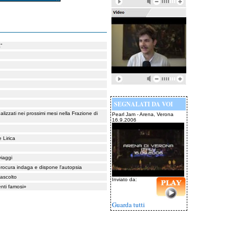
”
SEGNALATI DA VOI
alizzati nei prossimi mesi nella Frazione di
Pearl Jam - Arena, Verona
16.9.2006
 Lirica
viaggi
 procura indaga e dispone l'autopsia
 ascolto
Inviato da:
enti famosi»
Guarda tutti