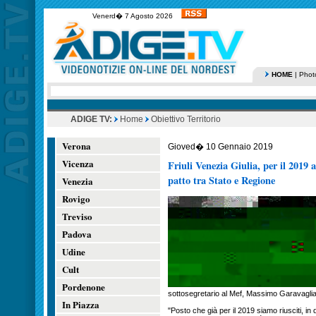
Venerd� 7 Agosto 2026
HOME
|
Phot
ADIGE TV:
Home
Obiettivo Territorio
Verona
Gioved� 10 Gennaio 2019
Vicenza
Friuli Venezia Giulia, per il 2019 
patto tra Stato e Regione
Venezia
Rovigo
Treviso
Padova
Udine
Cult
Pordenone
sottosegretario al Mef, Massimo Garavaglia
In Piazza
"Posto che già per il 2019 siamo riusciti, in