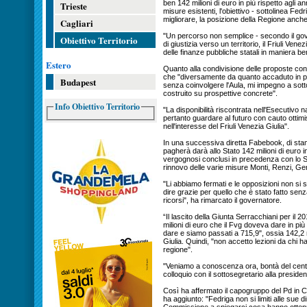
ben 142 milioni di euro in più rispetto agli a
Trieste
misure esistenti, l'obiettivo - sottolinea Fe
migliorare, la posizione della Regione anche
Cagliari
"Un percorso non semplice - secondo il gov
Obiettivo Territorio
di giustizia verso un territorio, il Friuli Venez
delle finanze pubbliche statali in maniera ben 
Estero
Quanto alla condivisione delle proposte con 
che "diversamente da quanto accaduto in pa
Budapest
senza coinvolgere l'Aula, mi impegno a sotto
costruito su prospettive concrete".
Info Obiettivo Territorio
"La disponibilità riscontrata nell'Esecutivo 
pertanto guardare al futuro con cauto ottim
nell'interesse del Friuli Venezia Giulia".
In una successiva diretta Fabebook, di stamp
pagherà darà allo Stato 142 milioni di euro in
vergognosi conclusi in precedenza con lo Sta
rinnovo delle varie misure Monti, Renzi, Gent
"Li abbiamo fermati e le opposizioni non 
dire grazie per quello che è stato fatto se
ricorsi", ha rimarcato il governatore.
“Il lascito della Giunta Serracchiani per il 2
milioni di euro che il Fvg doveva dare in più
dare e siamo passati a 715,9", ossia 142,2 m
Giulia. Quindi, "non accetto lezioni da chi h
regione".
"Veniamo a conoscenza ora, bontà del centr
colloquio con il sottosegretario alla preside
Così ha affermato il capogruppo del Pd in C
ha aggiunto: "Fedriga non si limiti alle sue 