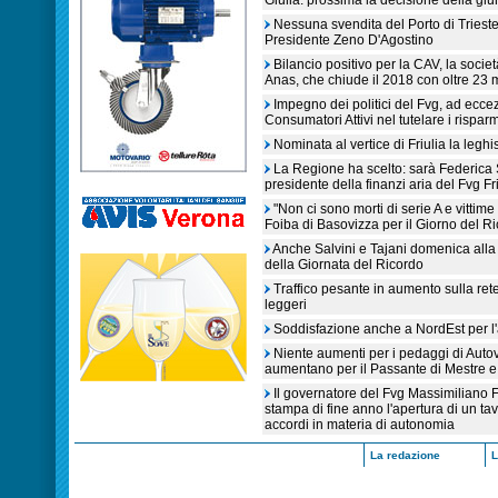
Giulia: prossima la decisione della giu
Nessuna svendita del Porto di Trieste 
Presidente Zeno D'Agostino
Bilancio positivo per la CAV, la soc
Anas, che chiude il 2018 con oltre 23 mi
Impegno dei politici del Fvg, ad eccez
Consumatori Attivi nel tutelare i risparm
Nominata al vertice di Friulia la leghi
La Regione ha scelto: sarà Federica S
presidente della finanzi aria del Fvg Fr
"Non ci sono morti di serie A e vittime 
Foiba di Basovizza per il Giorno del R
Anche Salvini e Tajani domenica alla 
della Giornata del Ricordo
Traffico pesante in aumento sulla rete
leggeri
Soddisfazione anche a NordEst per l'ar
Niente aumenti per i pedaggi di Auto
aumentano per il Passante di Mestre e i
Il governatore del Fvg Massimiliano 
stampa di fine anno l'apertura di un ta
accordi in materia di autonomia
La redazione
L