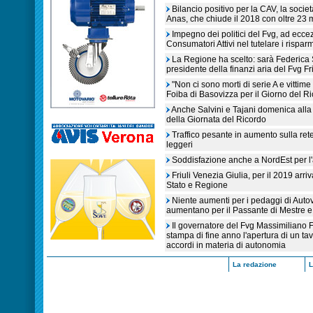
Bilancio positivo per la CAV, la soc
Anas, che chiude il 2018 con oltre 23 mi
Impegno dei politici del Fvg, ad eccez
Consumatori Attivi nel tutelare i risparm
La Regione ha scelto: sarà Federica S
presidente della finanzi aria del Fvg Fr
"Non ci sono morti di serie A e vittime 
Foiba di Basovizza per il Giorno del R
Anche Salvini e Tajani domenica alla 
della Giornata del Ricordo
Traffico pesante in aumento sulla rete
leggeri
Soddisfazione anche a NordEst per l'ar
Friuli Venezia Giulia, per il 2019 arri
Stato e Regione
Niente aumenti per i pedaggi di Auto
aumentano per il Passante di Mestre e i
Il governatore del Fvg Massimiliano 
stampa di fine anno l'apertura di un ta
accordi in materia di autonomia
La redazione
L