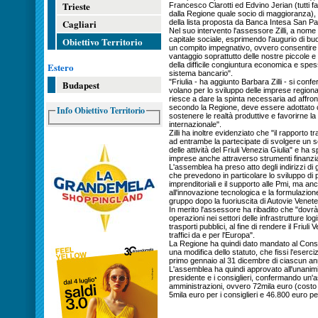
Trieste
Francesco Clarotti ed Edvino Jerian (tutti fa
dalla Regione quale socio di maggioranza), 
Cagliari
della lista proposta da Banca Intesa San Pa
Nel suo intervento l'assessore Zilli, a nome
Obiettivo Territorio
capitale sociale, esprimendo l'augurio di bu
un compito impegnativo, ovvero consentire a
vantaggio soprattutto delle nostre piccole e
Estero
della difficile congiuntura economica e spes
sistema bancario".
"Friulia - ha aggiunto Barbara Zilli - si co
Budapest
volano per lo sviluppo delle imprese regiona
riesce a dare la spinta necessaria ad affro
secondo la Regione, deve essere adottato c
Info Obiettivo Territorio
sostenere le realtà produttive e favorirne la 
internazionale".
Zilli ha inoltre evidenziato che "il rapporto t
ad entrambe la partecipate di svolgere un s
delle attività del Friuli Venezia Giulia" e ha 
imprese anche attraverso strumenti finanziar
L'assemblea ha preso atto degli indirizzi di 
che prevedono in particolare lo sviluppo di pr
imprenditoriali e il supporto alle Pmi, ma an
all'innovazione tecnologica e la formulazion
gruppo dopo la fuoriuscita di Autovie Venete
In merito l'assessore ha ribadito che "dovrà
operazioni nei settori delle infrastrutture logis
trasporti pubblici, al fine di rendere il Friul
traffici da e per l'Europa".
La Regione ha quindi dato mandato al Consig
una modifica dello statuto, che fissi l'eserci
primo gennaio al 31 dicembre di ciascun anno
L'assemblea ha quindi approvato all'unanimit
presidente e i consiglieri, confermando un'a
amministrazioni, ovvero 72mila euro (costo
5mila euro per i consiglieri e 46.800 euro per