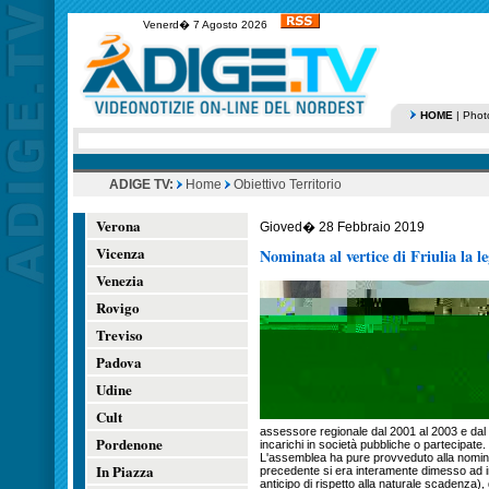
Venerd� 7 Agosto 2026
HOME
|
Phot
ADIGE TV:
Home
Obiettivo Territorio
Verona
Gioved� 28 Febbraio 2019
Vicenza
Nominata al vertice di Friulia la l
Venezia
Rovigo
Treviso
Padova
Udine
Cult
assessore regionale dal 2001 al 2003 e dal 
Pordenone
incarichi in società pubbliche o partecipate.
L'assemblea ha pure provveduto alla nomina 
In Piazza
precedente si era interamente dimesso ad in
anticipo di rispetto alla naturale scadenza),