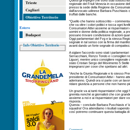
Questi gli impegni che sono stati sottoscritt
Trieste
regionale del Friuli Venezia in occasione d
presso la sede della Regione da Consumatori
Cagliari
dall'avvocato udinese Barbara Puschiasis costi
truffati dalle banche.
Obiettivo Territorio
“Quello che hanno sottoscritto – commenta 
che va oltre i colori politici e tocca ogni li
Estero
Consumatori Attivi assieme ai risparmiatori
uomini e donne della politica regionale, a pr
Budapest
possano trovare condivisione di azioni quand
Oggi parlamentari del Fvg e la stessa Regi
segnale in tal senso con la firma del manifes
Info Obiettivo Territorio
avanti dando un forte segnale di compattezza a
A siglare l'accordo sono stati i parlamentar
Serracchiani, Renzo Tondo e i consiglieri 
Liguori, mentre unico consigliere regionale c
stato Cristian Sergo del Movimento 5 Stelle 
impegnarsi per cose che spettano ad altri.
“Anche la Giunta Regionale e lo stesso Pres
presidente di Consumatori Attivi - hanno attes
aderiranno. Quindi ora si parte con un lavor
ridare giustizia a persone che non hanno p
Un grazie va ai tanti risparmiatori che oggi 
gremita nonché ai giornalisti che con gran
assieme a noi e ai risparmiatori per dare 
risposta.
Questa – conclude Barbara Puschiasis e' la 
squadra! Ora attendiamo i risultati sapendo d
così potremo continuare questa battaglia di 
Commenti