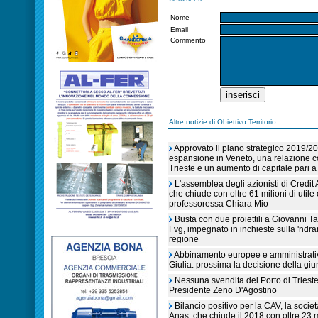
Nome
Email
Commento
Altre notizie di Obiettivo Territorio
Approvato il piano strategico 2019/2
espansione in Veneto, una relazione co
Trieste e un aumento di capitale pari a
L'assemblea degli azionisti di Credit 
che chiude con oltre 61 milioni di utile
professoressa Chiara Mio
Busta con due proiettili a Giovanni T
Fvg, impegnato in inchieste sulla 'ndra
regione
Abbinamento europee e amministrative
Giulia: prossima la decisione della giu
Nessuna svendita del Porto di Trieste 
Presidente Zeno D'Agostino
Bilancio positivo per la CAV, la soc
Anas, che chiude il 2018 con oltre 23 mi