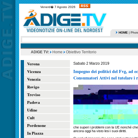
Venerd� 7 Agosto 2026
HOME
|
Phot
ADIGE TV:
Home
Obiettivo Territorio
Verona
Sabato 2 Marzo 2019
Impegno dei politici del Fvg, ad ec
Vicenza
Consumatori Attivi nel tutelare i r
Venezia
Rovigo
Treviso
Padova
Udine
Cult
Pordenone
che superi i problemi con la UE nonché che 
ancora oggi ha visto lesi i suoi diritti.
In Piazza