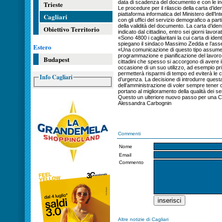
data di scadenza del documento e con le indi
Trieste
Le procedure per il rilascio della carta d’iden
piattaforma informatica del Ministero dell’In
Cagliari
con gli uffici del servizio demografico a par
della validità del documento. La carta d’iden
Obiettivo Territorio
indicato dal cittadino, entro sei giorni lavorat
«Sono 4800 i cagliaritani la cui carta di ide
spiegano il sindaco Massimo Zedda e l’asse
Estero
«Una comunicazione di questo tipo assume 
programmazione e pianificazione del lavoro d
Budapest
cittadini che spesso si accorgono di avere i
occasione di un suo utilizzo, ad esempio pri
permetterà risparmi di tempo ed eviterà le co
Info Cagliari
d’urgenza. La decisione di introdurre quest
dell’amministrazione di voler sempre tener c
portano al miglioramento della qualità dei se
Questo un ulteriore nuovo passo per una Ci
Alessandra Carbognin
Commenti
Nome
Email
Commento
Altre notizie di Cagliari