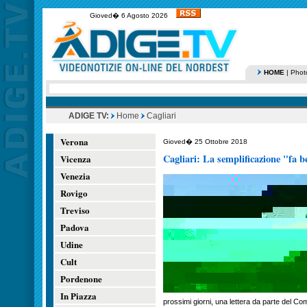
Gioved� 6 Agosto 2026
HOME
|
Phot
ADIGE TV:
Home
Cagliari
Verona
Gioved� 25 Ottobre 2018
Cagliari: La semplificazione "fa be
Vicenza
Venezia
Rovigo
Treviso
Padova
Udine
Cult
Pordenone
In Piazza
prossimi giorni, una lettera da parte del 