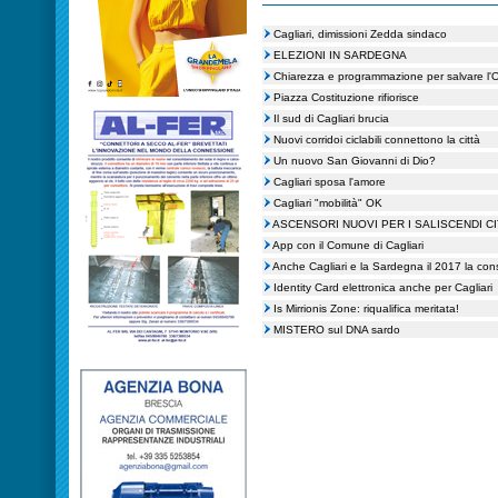
Cagliari, dimissioni Zedda sindaco
ELEZIONI IN SARDEGNA
Chiarezza e programmazione per salvare l'Os
Piazza Costituzione rifiorisce
Il sud di Cagliari brucia
Nuovi corridoi ciclabili connettono la città
Un nuovo San Giovanni di Dio?
Cagliari sposa l'amore
Cagliari "mobilità" OK
ASCENSORI NUOVI PER I SALISCENDI CI
App con il Comune di Cagliari
Anche Cagliari e la Sardegna il 2017 la cons
Identity Card elettronica anche per Cagliari
Is Mirrionis Zone: riqualifica meritata!
MISTERO sul DNA sardo